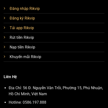
Đăng nhập Rikvip
Đăng ký Rikvip
Tải app Rikvip
Rút tiền Rikvip
Nạp tiền Rikvip
Khuyến mãi Rikvip
Liên Hệ
Địa Chỉ: 56 Đ. Nguyễn Văn Trỗi, Phường 15, Phú Nhuận,
Hồ Chí Minh, Việt Nam
Hotline: 0586.197.888