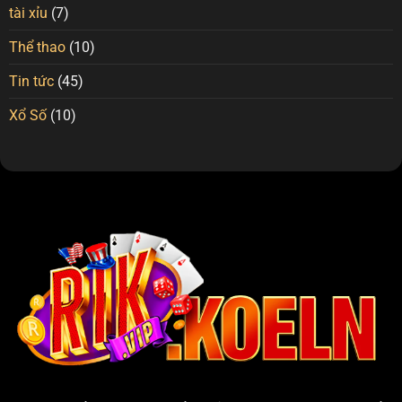
Cao
tài xỉu
(7)
Thể thao
(10)
Tin tức
(45)
Xổ Số
(10)