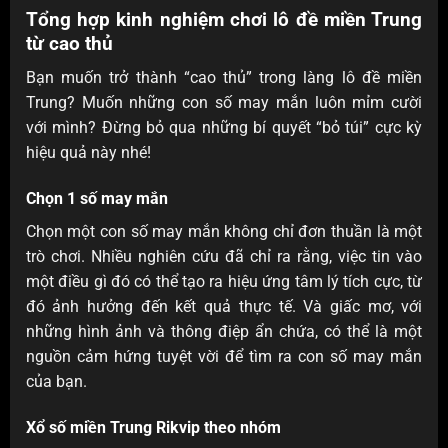
Tổng hợp kinh nghiệm chơi lô đề miền Trung
từ cao thủ
Bạn muốn trở thành “cao thủ” trong làng lô đề miền
Trung? Muốn những con số may mắn luôn mỉm cười
với mình? Đừng bỏ qua những bí quyết “bỏ túi” cực kỳ
hiệu quả này nhé!
Chọn 1 số may mắn
Chọn một con số may mắn không chỉ đơn thuần là một
trò chơi. Nhiều nghiên cứu đã chỉ ra rằng, việc tin vào
một điều gì đó có thể tạo ra hiệu ứng tâm lý tích cực, từ
đó ảnh hưởng đến kết quả thực tế. Và giấc mơ, với
những hình ảnh và thông điệp ẩn chứa, có thể là một
nguồn cảm hứng tuyệt vời để tìm ra con số may mắn
của bạn.
Xổ số miền Trung Rikvip theo nhóm