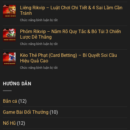
Xì
Sân
1
Tố
Liêng Rikvip – Luật Chơi Chi Tiết & 4 Sai Lầm Cần
Chơi
Việt
Rikvip
Cá
Tránh
Nam
–
Cược
Chức năng bình luận bị tắt
ở
Thành
Giải
Liêng
Thạo
Trí
Rikvip
Phỏm Rikvip – Nắm Rõ Quy Tắc & Bỏ Túi 3 Chiến
Cách
Hấp
–
Đánh
Lược Dễ Thắng
Dẫn
Luật
Bài
Chức năng bình luận bị tắt
ở
Chơi
Từ
Phỏm
Chi
A
Rikvip
Kèo Thẻ Phạt (Card Betting) – Bí Quyết Soi Cầu
Tiết
Đến
–
&
Hiệu Quả Cao
Z
Nắm
4
Chức năng bình luận bị tắt
ở
Rõ
Sai
Kèo
Quy
Lầm
Thẻ
Tắc
Cần
Phạt
HƯỚNG DẪN
&
Tránh
(Card
Bỏ
Betting)
Túi
–
3
Bắn cá
(12)
Bí
Chiến
Quyết
Lược
Game Bài Đổi Thưởng
(10)
Soi
Dễ
Cầu
Thắng
Hiệu
Nổ Hũ
(12)
Quả