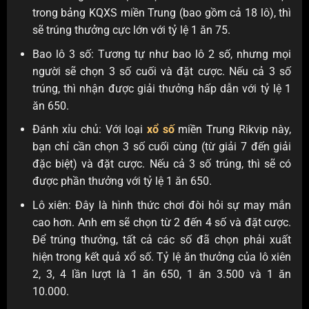
trong bảng KQXS miền Trung (bao gồm cả 18 lô), thì
sẽ trúng thưởng cực lớn với tỷ lệ 1 ăn 75.
Bao lô 3 số: Tương tự như bao lô 2 số, nhưng mọi
người sẽ chọn 3 số cuối và đặt cược. Nếu cả 3 số
trúng, thì nhận được giải thưởng hấp dẫn với tỷ lệ 1
ăn 650.
Đánh xỉu chủ: Với loại
xổ số
miền Trung Rikvip này,
bạn chỉ cần chọn 3 số cuối cùng (từ giải 7 đến giải
đặc biệt) và đặt cược. Nếu cả 3 số trúng, thì sẽ có
được phần thưởng với tỷ lệ 1 ăn 650.
Lô xiên: Đây là hình thức chơi đòi hỏi sự may mắn
cao hơn. Anh em sẽ chọn từ 2 đến 4 số và đặt cược.
Để trúng thưởng, tất cả các số đã chọn phải xuất
hiện trong kết quả xổ số. Tỷ lệ ăn thưởng của lô xiên
2, 3, 4 lần lượt là 1 ăn 650, 1 ăn 3.500 và 1 ăn
10.000.