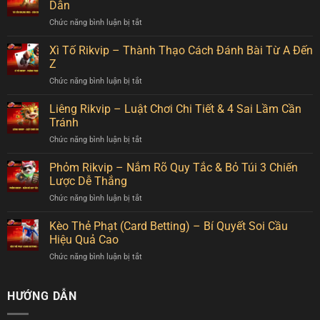
–
Bạn
Dẫn
Thắng
Thể
Trăm
Chức năng bình luận bị tắt
ở
Loại
Trận
Tài
Game
Trăm
Xỉu
Xì Tố Rikvip – Thành Thạo Cách Đánh Bài Từ A Đến
Bài
Thắng
Online
Đẳng
Z
Md5
Cấp
Chức năng bình luận bị tắt
ở
–
Số
Xì
Sân
1
Tố
Liêng Rikvip – Luật Chơi Chi Tiết & 4 Sai Lầm Cần
Chơi
Việt
Rikvip
Cá
Tránh
Nam
–
Cược
Chức năng bình luận bị tắt
ở
Thành
Giải
Liêng
Thạo
Trí
Rikvip
Phỏm Rikvip – Nắm Rõ Quy Tắc & Bỏ Túi 3 Chiến
Cách
Hấp
–
Đánh
Lược Dễ Thắng
Dẫn
Luật
Bài
Chức năng bình luận bị tắt
ở
Chơi
Từ
Phỏm
Chi
A
Rikvip
Kèo Thẻ Phạt (Card Betting) – Bí Quyết Soi Cầu
Tiết
Đến
–
&
Hiệu Quả Cao
Z
Nắm
4
Chức năng bình luận bị tắt
ở
Rõ
Sai
Kèo
Quy
Lầm
Thẻ
Tắc
Cần
Phạt
HƯỚNG DẪN
&
Tránh
(Card
Bỏ
Betting)
Túi