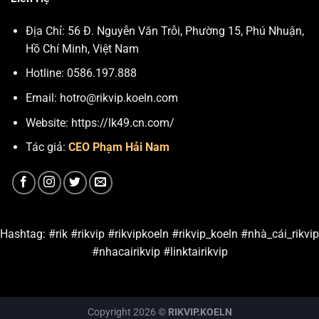
Địa Chỉ: 56 Đ. Nguyễn Văn Trỗi, Phường 15, Phú Nhuận,
Hồ Chí Minh, Việt Nam
Hotline: 0586.197.888
Email:
hotro@rikvip.koeln.com
Website: https://lk49.cn.com/
Tác giả:
CEO Phạm Hải Nam
Hashtag: #rik #rikvip #rikvipkoeln #rikvip_koeln #nhà_cái_rikvip
#nhacairikvip #linktairikvip
Copyright 2026 ©
RIKVIP.KOELN