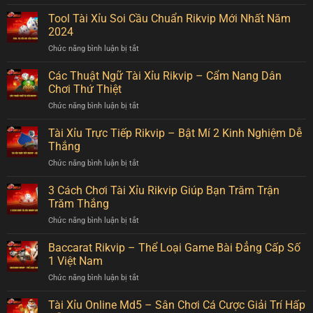
4
Quả
Cách
Tool Tài Xỉu Soi Cầu Chuẩn Rikvip Mới Nhất Năm
–
Soi
Chỉ
2024
Cầu
Dẫn
Chức năng bình luận bị tắt
ở
Tài
3
Tool
Xỉu
Bước
Tài
Các Thuật Ngữ Tài Xỉu Rikvip – Cẩm Nang Dân
Rikvip
Tải
Xỉu
Cực
Chơi Thứ Thiệt
&
Soi
Chuẩn
Sử
Chức năng bình luận bị tắt
ở
Cầu
Xác
Dụng
Các
Chuẩn
Từ
Thuật
Tài Xỉu Trực Tiếp Rikvip – Bật Mí 2 Kinh Nghiệm Dễ
Rikvip
Cao
Ngữ
Mới
Thắng
Thủ
Tài
Nhất
Chức năng bình luận bị tắt
ở
Xỉu
Năm
Tài
Rikvip
2024
Xỉu
3 Cách Chơi Tài Xỉu Rikvip Giúp Bạn Trăm Trận
–
Trực
Cẩm
Trăm Thắng
Tiếp
Nang
Chức năng bình luận bị tắt
ở
Rikvip
Dân
3
–
Chơi
Cách
Baccarat Rikvip – Thể Loại Game Bài Đẳng Cấp Số
Bật
Thứ
Chơi
Mí
1 Việt Nam
Thiệt
Tài
2
Chức năng bình luận bị tắt
ở
Xỉu
Kinh
Baccarat
Rikvip
Nghiệm
Rikvip
Tài Xỉu Online Md5 – Sân Chơi Cá Cược Giải Trí Hấp
Giúp
Dễ