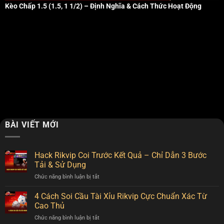
Kèo Chấp 1.5 (1.5, 1 1/2) – Định Nghĩa & Cách Thức Hoạt Động
BÀI VIẾT MỚI
Hack Rikvip Coi Trước Kết Quả – Chỉ Dẫn 3 Bước
Tải & Sử Dụng
Chức năng bình luận bị tắt
ở
Hack
Rikvip
4 Cách Soi Cầu Tài Xỉu Rikvip Cực Chuẩn Xác Từ
Coi
Cao Thủ
Trước
Chức năng bình luận bị tắt
ở
Kết