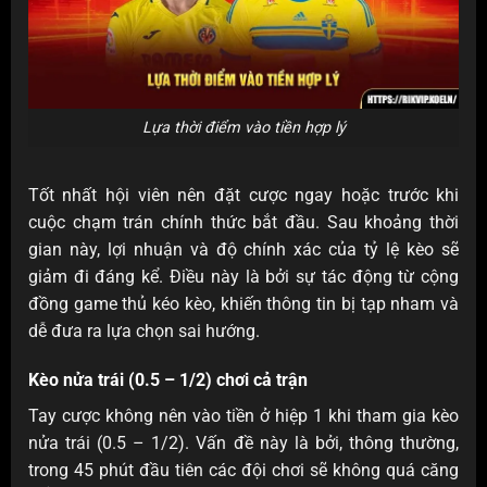
Lựa thời điểm vào tiền hợp lý
Tốt nhất hội viên nên đặt cược ngay hoặc trước khi
cuộc chạm trán chính thức bắt đầu. Sau khoảng thời
gian này, lợi nhuận và độ chính xác của tỷ lệ kèo sẽ
giảm đi đáng kể. Điều này là bởi sự tác động từ cộng
đồng game thủ kéo kèo, khiến thông tin bị tạp nham và
dễ đưa ra lựa chọn sai hướng.
Kèo nửa trái (0.5 – 1/2) chơi cả trận
Tay cược không nên vào tiền ở hiệp 1 khi tham gia kèo
nửa trái (0.5 – 1/2). Vấn đề này là bởi, thông thường,
trong 45 phút đầu tiên các đội chơi sẽ không quá căng