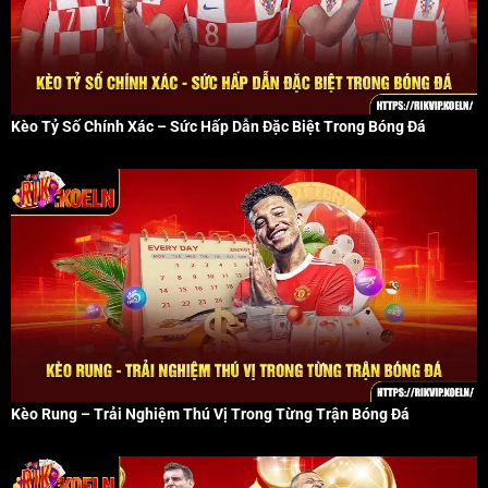
Kèo Tỷ Số Chính Xác – Sức Hấp Dẫn Đặc Biệt Trong Bóng Đá
Kèo Rung – Trải Nghiệm Thú Vị Trong Từng Trận Bóng Đá