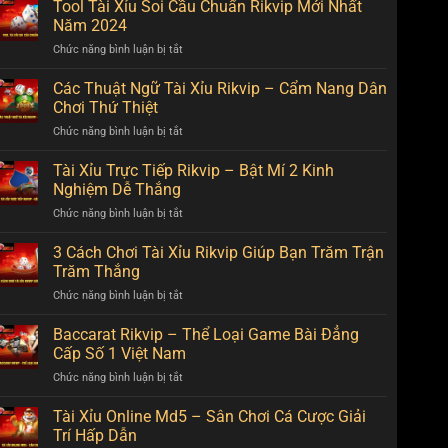
Cách
Tool Tài Xỉu Soi Cầu Chuẩn Rikvip Mới Nhất
–
Soi
Chỉ
Năm 2024
Cầu
Dẫn
Chức năng bình luận bị tắt
ở
Tài
3
Tool
Xỉu
Bước
Tài
Các Thuật Ngữ Tài Xỉu Rikvip – Cẩm Nang Dân
Rikvip
Tải
Xỉu
Cực
Chơi Thứ Thiệt
&
Soi
Chuẩn
Sử
Chức năng bình luận bị tắt
ở
Cầu
Xác
Dụng
Các
Chuẩn
Từ
Thuật
Tài Xỉu Trực Tiếp Rikvip – Bật Mí 2 Kinh
Rikvip
Cao
Ngữ
Mới
Nghiệm Dễ Thắng
Thủ
Tài
Nhất
Chức năng bình luận bị tắt
ở
Xỉu
Năm
Tài
Rikvip
2024
Xỉu
3 Cách Chơi Tài Xỉu Rikvip Giúp Bạn Trăm Trận
–
Trực
Cẩm
Trăm Thắng
Tiếp
Nang
Chức năng bình luận bị tắt
ở
Rikvip
Dân
3
–
Chơi
Cách
Baccarat Rikvip – Thể Loại Game Bài Đẳng
Bật
Thứ
Chơi
Mí
Cấp Số 1 Việt Nam
Thiệt
Tài
2
à cái, cổng game uy tín đều đầu tư phát triển chuyên
Chức năng bình luận bị tắt
ở
Xỉu
Kinh
i những lợi thế nổi trội dưới đây:
Baccarat
Rikvip
Nghiệm
Rikvip
Tài Xỉu Online Md5 – Sân Chơi Cá Cược Giải
Giúp
Dễ
–
Bạn
Trí Hấp Dẫn
Thắng
Thể