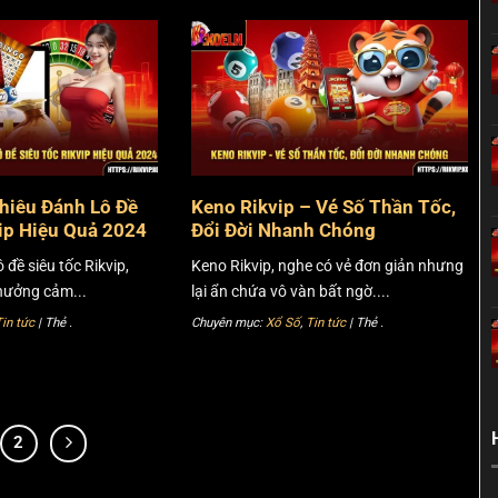
iển trên cả nền tảng website và ứng dụng di động. Điểm đặc biệt
huyên gia hàng đầu, đáp ứng đầy đủ các tiêu chí: đơn giản – hi
y trên màn hình. Nhờ đó, quá trình trải nghiệm của tân binh sẽ 
hiêu Đánh Lô Đề
Keno Rikvip – Vé Số Thần Tốc,
ip Hiệu Quả 2024
Đổi Đời Nhanh Chóng
thế hàng đầu giúp xổ số Rikvip thành công chinh phục khách h
 đề siêu tốc Rikvip,
Keno Rikvip, nghe có vẻ đơn giản nhưng
 nhà đài chính thống.
hưởng cảm...
lại ẩn chứa vô vàn bất ngờ....
iệp từ bên ngoài dưới bất kỳ hình thức nào. Đây cũng là lý do s
Tin tức
| Thẻ
.
Chuyên mục:
Xổ Số
,
Tin tức
| Thẻ
.
 áp dụng mức thưởng hấp dẫn. Vì vậy, thành viên có thể thoải 
2