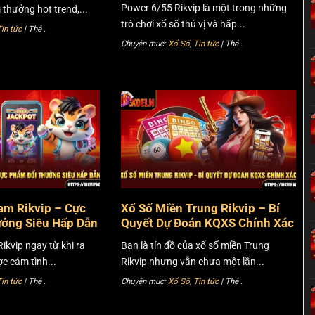
Power 6/55 Rikvip là một trong những
thưởng hot trend,...
trò chơi xổ số thú vị và hấp...
Tin tức
| Thẻ
.
Chuyên mục:
Xổ Số
,
Tin tức
| Thẻ
.
Thiên đường xổ số online được yêu thích hàng đầu
am Rikvip – Cực
Xổ Số Miền Trung Rikvip – Bí
ởng Siêu Hấp Dẫn
Quyết Dự Đoán KQXS Chính Xác
số Rikvip đến từ đâu?
ikvip ngay từ khi ra
Bạn là tín đồ của xổ số miền Trung
trường hiện nay không phải vấn đề khó khăn. Bởi hầu hết các nh
c cảm tình...
Rikvip nhưng vẫn chưa một lần...
 nhận được sự quan tâm, ủng hộ nhiệt tình từ phía khách hàng bở
Tin tức
| Thẻ
.
Chuyên mục:
Xổ Số
,
Tin tức
| Thẻ
.
 tác nhanh gọn