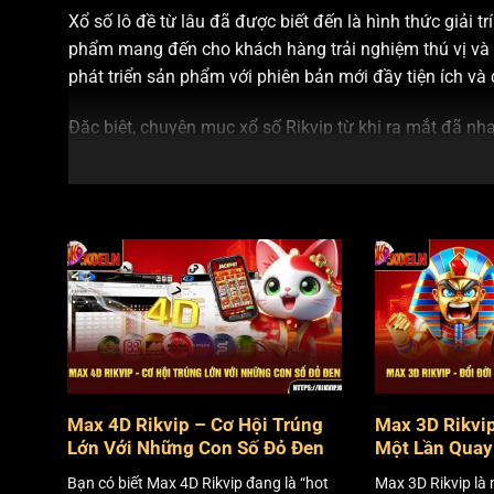
Xổ số lô đề từ lâu đã được biết đến là hình thức giải t
phẩm mang đến cho khách hàng trải nghiệm thú vị và an
phát triển sản phẩm với phiên bản mới đầy tiện ích và 
Đặc biệt, chuyên mục xổ số Rikvip từ khi ra mắt đã 
từ truyền thống đến hiện đại, cho phép thành viên tho
minh bạch và ngẫu nhiên.
Ở hình thức truyền thống, người chơi phải trực tiếp di
tham gia giải trí ngay tại nhà hoặc bất kỳ nơi đâu với
khách hàng.
Max 4D Rikvip – Cơ Hội Trúng
Max 3D Rikvip
Lớn Với Những Con Số Đỏ Đen
Một Lần Quay
Bạn có biết Max 4D Rikvip đang là “hot
Max 3D Rikvip là