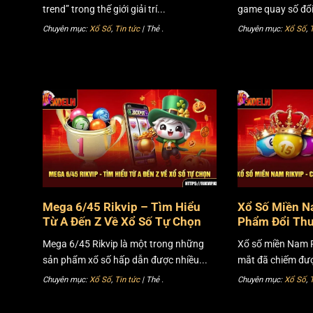
trend” trong thế giới giải trí...
game quay số đổi 
Chuyên mục:
Xổ Số
,
Tin tức
| Thẻ
.
Chuyên mục:
Xổ Số
,
Mega 6/45 Rikvip – Tìm Hiểu
Xổ Số Miền N
Từ A Đến Z Về Xổ Số Tự Chọn
Phẩm Đổi Thư
Sức hấp dẫn của chuyên mục xổ 
Mega 6/45 Rikvip là một trong những
Xổ số miền Nam R
Thực tế, việc tìm kiếm địa chỉ tham gia game trên thị 
sản phẩm xổ số hấp dẫn được nhiều...
mắt đã chiếm đượ
mục thú vị này. Dù vậy, sân chơi xổ số Rikvip vẫn luôn
Chuyên mục:
Xổ Số
,
Tin tức
| Thẻ
.
Chuyên mục:
Xổ Số
,
Thiết kế giao diện đơn giản, quy trình thao