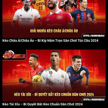
Kèo Châu Á/Châu Âu – Bí Kíp Nắm Trọn Sân Chơi Túc Cầu 2024
Kèo Tài Xỉu – Bí Quyết Bắt Kèo Chuẩn Dân Chơi 2024