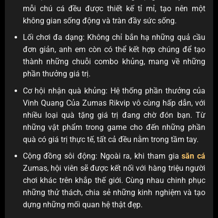
mỗi chú cá đều được thiết kế tỉ mỉ, tạo nên một
không gian sống động và tràn đầy sức sống.
Lối chơi đa dạng: Không chỉ bắn hạ những quả cầu
đơn giản, anh em còn có thể kết hợp chúng để tạo
thành những chuỗi combo khủng, mang về những
phần thưởng giá trị.
Cơ hội nhận quà khủng: Hệ thống phần thưởng của
Vinh Quang Của Zumas Rikvip vô cùng hấp dẫn, với
nhiều loại quà tặng giá trị đang chờ đón bạn. Từ
những vật phẩm trong game cho đến những phần
quà có giá trị thực tế, tất cả đều nằm trong tầm tay.
Cộng đồng sôi động: Ngoài ra, khi tham gia
săn cá
Zumas, hội viên sẽ được kết nối với hàng triệu người
chơi khác trên khắp thế giới. Cùng nhau chinh phục
những thử thách, chia sẻ những kinh nghiệm và tạo
dựng những mối quan hệ thật đẹp.