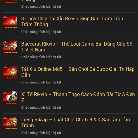
Tài
Nhất
Chức năng bình luận bị tắt
ở
Xỉu
Năm
Tài
Rikvip
2024
Xỉu
3 Cách Chơi Tài Xỉu Rikvip Giúp Bạn Trăm Trận
–
Trực
Cẩm
Trăm Thắng
Tiếp
Nang
Chức năng bình luận bị tắt
ở
Rikvip
Dân
3
–
Chơi
Cách
Baccarat Rikvip – Thể Loại Game Bài Đẳng Cấp Số
Bật
Thứ
Chơi
Mí
1 Việt Nam
Thiệt
Tài
2
Chức năng bình luận bị tắt
ở
Xỉu
Kinh
Baccarat
Rikvip
Nghiệm
Rikvip
Tài Xỉu Online Md5 – Sân Chơi Cá Cược Giải Trí Hấp
Giúp
Dễ
–
Bạn
Dẫn
Thắng
Thể
Trăm
Chức năng bình luận bị tắt
ở
Loại
Trận
Tài
Game
Trăm
Xỉu
Xì Tố Rikvip – Thành Thạo Cách Đánh Bài Từ A Đến
Bài
Thắng
Online
Đẳng
Z
Md5
Cấp
Chức năng bình luận bị tắt
ở
–
Số
Xì
Sân
1
Tố
Liêng Rikvip – Luật Chơi Chi Tiết & 4 Sai Lầm Cần
Chơi
Việt
Rikvip
Cá
Tránh
Nam
–
Cược
Chức năng bình luận bị tắt
ở
Thành
Giải