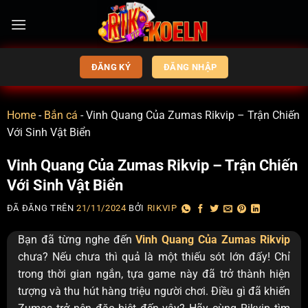
ĐĂNG KÝ
ĐĂNG NHẬP
Home
-
Bắn cá
-
Vinh Quang Của Zumas Rikvip – Trận Chiến
Với Sinh Vật Biển
Vinh Quang Của Zumas Rikvip – Trận Chiến
Với Sinh Vật Biển
ĐÃ ĐĂNG TRÊN
21/11/2024
BỞI
RIKVIP
Bạn đã từng nghe đến
Vinh Quang Của Zumas Rikvip
chưa? Nếu chưa thì quả là một thiếu sót lớn đấy! Chỉ
trong thời gian ngắn, tựa game này đã trở thành hiện
tượng và thu hút hàng triệu người chơi. Điều gì đã khiến