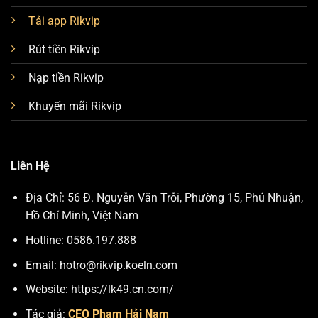
Tải app Rikvip
Rút tiền Rikvip
Nạp tiền Rikvip
Khuyến mãi Rikvip
Liên Hệ
Địa Chỉ: 56 Đ. Nguyễn Văn Trỗi, Phường 15, Phú Nhuận,
Hồ Chí Minh, Việt Nam
Hotline: 0586.197.888
Email:
hotro@rikvip.koeln.com
Website: https://lk49.cn.com/
Tác giả:
CEO Phạm Hải Nam