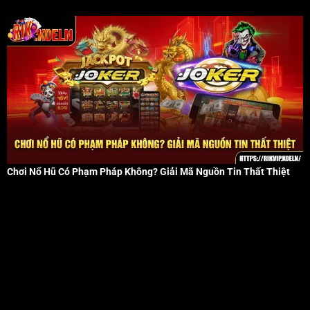
Chơi Nổ Hũ Có Phạm Pháp Không? Giải Mã Nguồn Tin Thất Thiệt