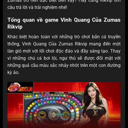
Zumas trở nên đặc biệt đến vậy? Hãy cùng Rikvip tìm
câu trả lời và trải nghiệm nhé!
Tổng quan về game Vinh Quang Của Zumas
Rikvip
Khác biệt hoàn toàn với những trò chơi bắn cá truyền
thống, Vinh Quang Của Zumas Rikvip mang đến một
làn gió mới với lối chơi độc đáo và đầy sáng tạo. Thay
vì những chú cá bơi lội, ngư thủ sẽ được đối mặt với
những quả cầu màu sắc nhảy nhót trên một con đường
kỳ ảo.