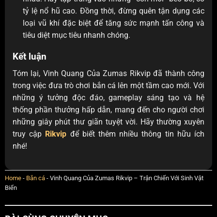
tỷ lệ nổ hũ cao. Đồng thời, đừng quên tận dụng các
loại vũ khí đặc biệt để tăng sức mạnh tấn công và
tiêu diệt mục tiêu nhanh chóng.
Kết luận
Tóm lại, Vinh Quang Của Zumas Rikvip đã thành công
trong việc đưa trò chơi bắn cá lên một tầm cao mới. Với
những ý tưởng độc đáo, gameplay sáng tạo và hệ
thống phần thưởng hấp dẫn, mang đến cho người chơi
những giây phút thư giãn tuyệt vời. Hãy thường xuyên
truy cập
Rikvip
để biết thêm nhiều thông tin hữu ích
nhé!
Home
-
Bắn cá
-
Vinh Quang Của Zumas Rikvip – Trận Chiến Với Sinh Vật
Biển