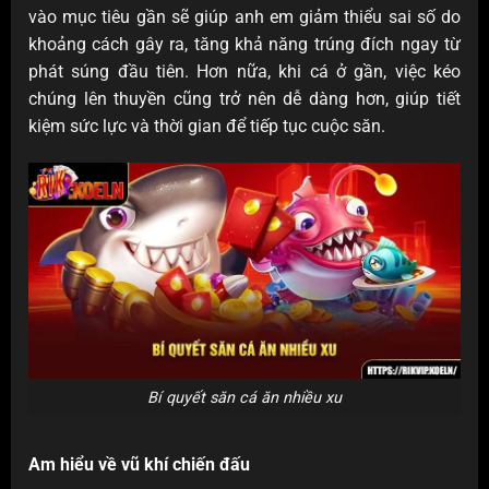
vào mục tiêu gần sẽ giúp anh em giảm thiểu sai số do
khoảng cách gây ra, tăng khả năng trúng đích ngay từ
phát súng đầu tiên. Hơn nữa, khi cá ở gần, việc kéo
chúng lên thuyền cũng trở nên dễ dàng hơn, giúp tiết
kiệm sức lực và thời gian để tiếp tục cuộc săn.
Bí quyết săn cá ăn nhiều xu
Am hiểu về vũ khí chiến đấu