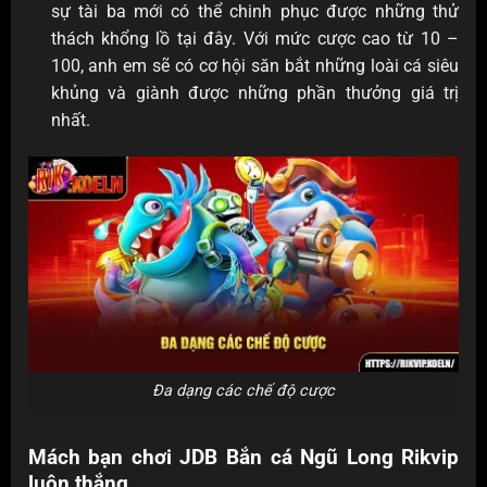
sự tài ba mới có thể chinh phục được những thử
thách khổng lồ tại đây. Với mức cược cao từ 10 –
100, anh em sẽ có cơ hội săn bắt những loài cá siêu
khủng và giành được những phần thưởng giá trị
nhất.
Đa dạng các chế độ cược
Mách bạn chơi JDB Bắn cá Ngũ Long Rikvip
luôn thắng