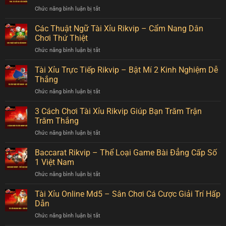
Cầu
Dẫn
Chức năng bình luận bị tắt
ở
Tài
3
Tool
Xỉu
Bước
Tài
Các Thuật Ngữ Tài Xỉu Rikvip – Cẩm Nang Dân
Rikvip
Tải
Xỉu
Cực
Chơi Thứ Thiệt
&
Soi
Chuẩn
Sử
Chức năng bình luận bị tắt
ở
Cầu
Xác
Dụng
Các
Chuẩn
Từ
Thuật
Tài Xỉu Trực Tiếp Rikvip – Bật Mí 2 Kinh Nghiệm Dễ
Rikvip
Cao
Ngữ
Mới
Thắng
Thủ
Tài
Nhất
Chức năng bình luận bị tắt
ở
Xỉu
Năm
Tài
Rikvip
2024
Xỉu
3 Cách Chơi Tài Xỉu Rikvip Giúp Bạn Trăm Trận
–
Trực
Cẩm
Trăm Thắng
Tiếp
Nang
Chức năng bình luận bị tắt
ở
Rikvip
Dân
3
–
Chơi
Cách
Baccarat Rikvip – Thể Loại Game Bài Đẳng Cấp Số
Bật
Thứ
Chơi
Mí
1 Việt Nam
Thiệt
Tài
2
Chức năng bình luận bị tắt
ở
Xỉu
Kinh
Baccarat
Rikvip
Nghiệm
Rikvip
Tài Xỉu Online Md5 – Sân Chơi Cá Cược Giải Trí Hấp
Giúp
Dễ
–
Bạn
Dẫn
Thắng
Thể
Trăm
Chức năng bình luận bị tắt
ở
Loại
Trận
Tài
Game