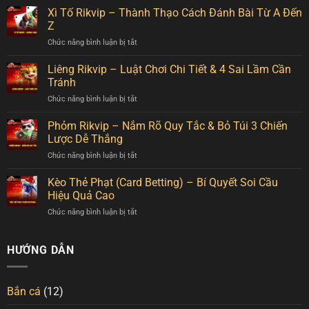
Trăm
Xỉu
Xì Tố Rikvip – Thành Thạo Cách Đánh Bài Từ A Đến
Bài
Thắng
Online
Đẳng
Z
Md5
Cấp
Chức năng bình luận bị tắt
ở
–
Số
Xì
Sân
1
Tố
Liêng Rikvip – Luật Chơi Chi Tiết & 4 Sai Lầm Cần
Chơi
Việt
Rikvip
Cá
Tránh
Nam
–
Cược
Chức năng bình luận bị tắt
ở
Thành
Giải
Liêng
Thạo
Trí
Rikvip
Phỏm Rikvip – Nắm Rõ Quy Tắc & Bỏ Túi 3 Chiến
Cách
Hấp
–
Đánh
Lược Dễ Thắng
Dẫn
Luật
Bài
Chức năng bình luận bị tắt
ở
Chơi
Từ
Phỏm
Chi
A
Rikvip
Kèo Thẻ Phạt (Card Betting) – Bí Quyết Soi Cầu
Tiết
Đến
–
&
Hiệu Quả Cao
Z
Nắm
4
Chức năng bình luận bị tắt
ở
Rõ
Sai
Kèo
Quy
Lầm
Thẻ
Tắc
Cần
Phạt
HƯỚNG DẪN
&
Tránh
(Card
Bỏ
Betting)
Túi
–
3
Bắn cá
(12)
Bí
Chiến
Quyết
Lược