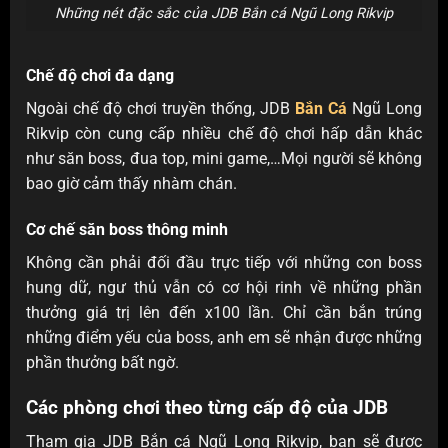
Những nét đặc sắc của JDB Bắn cá Ngũ Long Rikvip
Chế độ chơi đa dạng
Ngoài chế độ chơi truyền thống, JDB
Bắn Cá
Ngũ Long
Rikvip còn cung cấp nhiều chế độ chơi hấp dẫn khác
như săn boss, đua top, mini game,…Mọi người sẽ không
bao giờ cảm thấy nhàm chán.
Cơ chế săn boss thông minh
Không cần phải đối đầu trực tiếp với những con boss
hung dữ, ngư thủ vẫn có cơ hội rinh về những phần
thưởng giá trị lên đến x100 lần. Chỉ cần bắn trúng
những điểm yếu của boss, anh em sẽ nhận được những
phần thưởng bất ngờ.
Các phòng chơi theo từng cấp độ của JDB
Tham gia JDB Bắn cá Ngũ Long Rikvip, bạn sẽ được