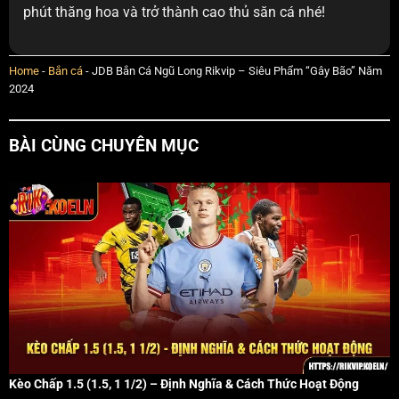
phút thăng hoa và trở thành cao thủ săn cá nhé!
Home
-
Bắn cá
-
JDB Bắn Cá Ngũ Long Rikvip – Siêu Phẩm “Gây Bão” Năm
2024
BÀI CÙNG CHUYÊN MỤC
Kèo Chấp 1.5 (1.5, 1 1/2) – Định Nghĩa & Cách Thức Hoạt Động