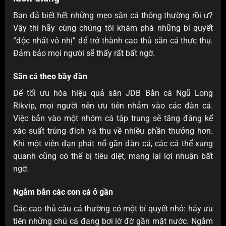
Bạn đã biết hết những mẹo săn cá thông thường rồi ư?
Vậy thì hãy cùng chúng tôi khám phá những bí quyết
“độc nhất vô nhị” để trở thành cao thủ săn cá thực thụ.
Đảm bảo mọi người sẽ thấy rất bất ngờ.
Săn cá theo bầy đàn
Để tối ưu hóa hiệu quả săn JDB Bắn cá Ngũ Long
Rikvip, mọi người nên ưu tiên nhắm vào các đàn cá.
Việc bắn vào một nhóm cá tập trung sẽ tăng đáng kể
xác suất trúng đích và thu về nhiều phần thưởng hơn.
Khi một viên đạn phát nổ gần đàn cá, các cá thể xung
quanh cũng có thể bị tiêu diệt, mang lại lợi nhuận bất
ngờ.
Ngắm bắn các con cá ở gần
Các cao thủ câu cá thường có một bí quyết nhỏ: hãy ưu
tiên những chú cá đang bơi lờ đờ gần mặt nước. Ngắm