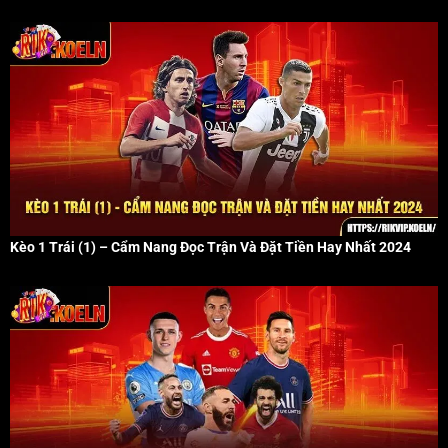
Kèo 1 Trái (1) – Cẩm Nang Đọc Trận Và Đặt Tiền Hay Nhất 2024