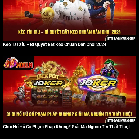
Kèo Tài Xỉu – Bí Quyết Bắt Kèo Chuẩn Dân Chơi 2024
Chơi Nổ Hũ Có Phạm Pháp Không? Giải Mã Nguồn Tin Thất Thiệt