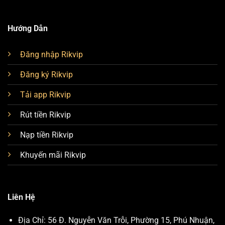
Hướng Dẫn
Đăng nhập Rikvip
Đăng ký Rikvip
Tải app Rikvip
Rút tiền Rikvip
Nạp tiền Rikvip
Khuyến mãi Rikvip
Liên Hệ
Địa Chỉ: 56 Đ. Nguyễn Văn Trỗi, Phường 15, Phú Nhuận,