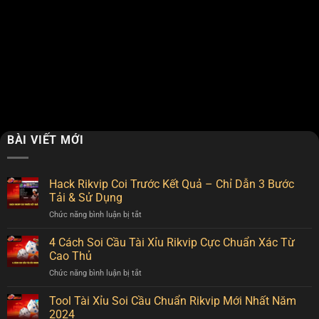
BÀI VIẾT MỚI
Hack Rikvip Coi Trước Kết Quả – Chỉ Dẫn 3 Bước
Tải & Sử Dụng
Chức năng bình luận bị tắt
ở
Hack
Rikvip
4 Cách Soi Cầu Tài Xỉu Rikvip Cực Chuẩn Xác Từ
Coi
Cao Thủ
Trước
Chức năng bình luận bị tắt
ở
Kết
4
Quả
Cách
Tool Tài Xỉu Soi Cầu Chuẩn Rikvip Mới Nhất Năm
–
Soi
Chỉ
2024