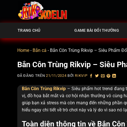
TRANG CHỦ
GAME BÀI ĐỔI THƯỞNG
Home
-
Bắn cá
-
Bắn Côn Trùng Rikvip – Siêu Phẩm Đ
Bắn Côn Trùng Rikvip – Siêu P
ĐÃ ĐĂNG TRÊN
21/11/2024
BỞI
RIKVIP
Bắn Côn Trùng Rikvip
– Siêu phẩm hot trend đang th
vị, đồ họa bắt mắt và cơ hội nhận thưởng vô cùng h
giúp bạn xả stress mà còn mang đến những phần quà 
hiểu ngay chi tiết về trò chơi này và lý do vì sao nó
Toàn diện thông tin về Bắn Côn