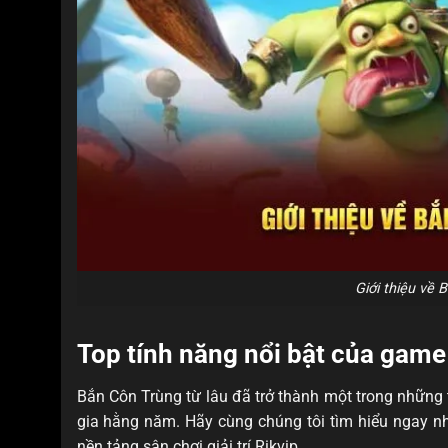
Giới thiệu về 
Top tính năng nổi bật của game
Bắn Côn Trùng từ lâu đã trở thành một trong những 
gia hằng năm. Hãy cùng chúng tôi tìm hiểu ngay nh
nền tảng sân chơi giải trí Rikvip.