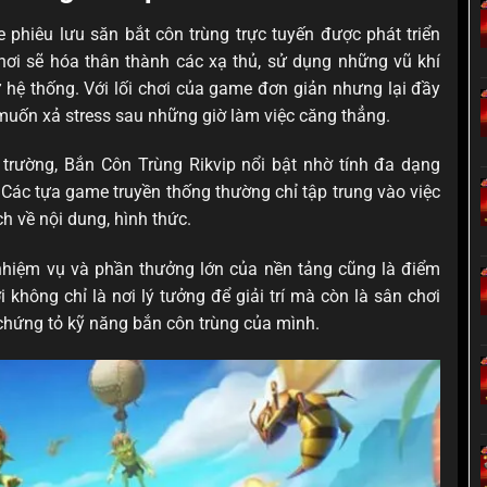
phiêu lưu săn bắt côn trùng trực tuyến được phát triển
chơi sẽ hóa thân thành các xạ thủ, sử dụng những vũ khí
từ hệ thống. Với lối chơi của game đơn giản nhưng lại đầy
 muốn xả stress sau những giờ làm việc căng thẳng.
 trường, Bắn Côn Trùng Rikvip nổi bật nhờ tính đa dạng
 Các tựa game truyền thống thường chỉ tập trung vào việc
h về nội dung, hình thức.
 nhiệm vụ và phần thưởng lớn của nền tảng cũng là điểm
không chỉ là nơi lý tưởng để giải trí mà còn là sân chơi
 chứng tỏ kỹ năng bắn côn trùng của mình.