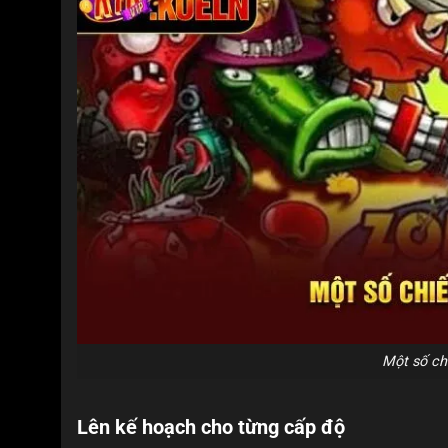
Một số ch
Lên kế hoạch cho từng cấp độ