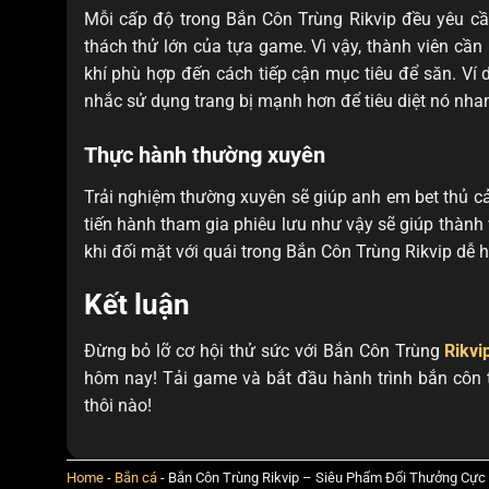
Mỗi cấp độ trong Bắn Côn Trùng Rikvip đều yêu c
thách thử lớn của tựa game. Vì vậy, thành viên cần 
khí phù hợp đến cách tiếp cận mục tiêu để săn. Ví 
nhắc sử dụng trang bị mạnh hơn để tiêu diệt nó nha
Thực hành thường xuyên
Trải nghiệm thường xuyên sẽ giúp anh em bet thủ cả
tiến hành tham gia phiêu lưu như vậy sẽ giúp thành 
khi đối mặt với quái trong Bắn Côn Trùng Rikvip dễ 
Kết luận
Đừng bỏ lỡ cơ hội thử sức với Bắn Côn Trùng
Rikvi
hôm nay! Tải game và bắt đầu hành trình bắn côn t
thôi nào!
Home
-
Bắn cá
-
Bắn Côn Trùng Rikvip – Siêu Phẩm Đổi Thưởng Cực