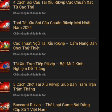
Rikvip
4 Cách Soi Cầu Tài Xỉu Rikvip Cực Chuẩn Xác
Coi
Từ Cao Thủ
Trước
Chức năng bình luận bị tắt
ở
Kết
4
Quả
Cách
Tool Tài Xỉu Soi Cầu Chuẩn Rikvip Mới Nhất
–
Soi
Chỉ
Năm 2024
Cầu
Dẫn
Chức năng bình luận bị tắt
ở
Tài
3
Tool
Xỉu
Bước
Tài
Các Thuật Ngữ Tài Xỉu Rikvip – Cẩm Nang Dân
Rikvip
Tải
Xỉu
Cực
Chơi Thứ Thiệt
&
Soi
Chuẩn
Sử
Chức năng bình luận bị tắt
ở
Cầu
Xác
Dụng
Các
Chuẩn
Từ
Thuật
Tài Xỉu Trực Tiếp Rikvip – Bật Mí 2 Kinh
Rikvip
Cao
Ngữ
Mới
Nghiệm Dễ Thắng
Thủ
Tài
Nhất
Chức năng bình luận bị tắt
ở
Xỉu
Năm
Tài
Rikvip
2024
Xỉu
3 Cách Chơi Tài Xỉu Rikvip Giúp Bạn Trăm Trận
–
Trực
Cẩm
Trăm Thắng
Tiếp
Nang
Chức năng bình luận bị tắt
ở
Rikvip
Dân
3
–
Chơi
Cách
Baccarat Rikvip – Thể Loại Game Bài Đẳng
Bật
Thứ
Chơi
Mí
Cấp Số 1 Việt Nam
Thiệt