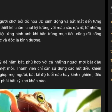
gười chơi bởi đồ họa 3D sinh động và bắt mắt đến từng
ũ thiết kế chăm chút kỹ lưỡng với màu sắc rực rỡ, từ những
ệu ứng hình ảnh khi bắn trúng mục tiêu cũng rất sống
c và độc lạ bình dương.
kỳ dễ nắm bắt, phù hợp với cả những người mới bắt đầu
ệt mỏi. Thành viên chỉ cần sử dụng các nút điều khiển
giúp mọi người, bất kể độ tuổi nào hay kinh nghiệm, đều
 phải bất kỳ khó khăn nào.